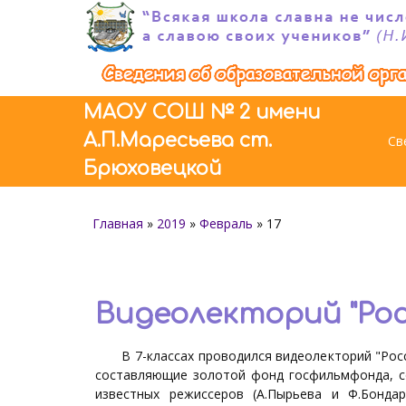
МАОУ СОШ № 2 имени
А.П.Маресьева ст.
Cв
Брюховецкой
Главная
»
2019
»
Февраль
»
17
Видеолекторий "Рос
В 7-классах проводился видеолекторий "Росси
составляющие золотой фонд госфильмфонда, с
известных режиссеров (А.Пырьева и Ф.Бонда