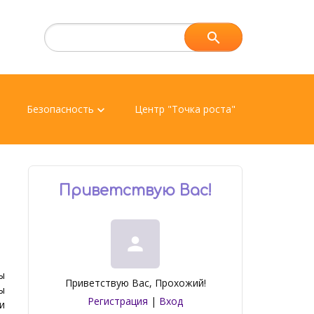
Безопасность
Центр "Точка роста"
n
keyboard_arrow_down
Приветствую Вас
!
person
ы
Приветствую Вас
,
Прохожий
!
ы
Регистрация
|
Вход
и