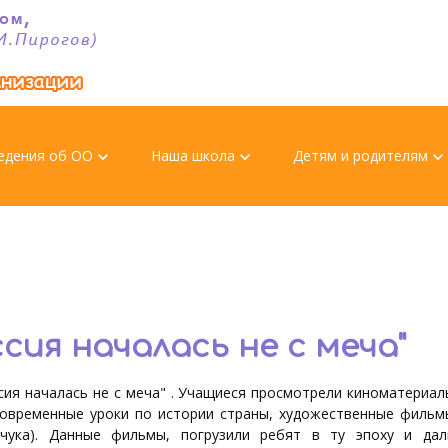
едения об ОО
Наша школа
Детям и родителям
keyboard_arrow_down
keyboard_arrow_down
keyboard_arrow_dow
сия началась не с меча"
я началась не с меча" . Учащиеся просмотрели киноматериал
овременные уроки по истории страны, художественные фильм
рчука). Данные фильмы, погрузили ребят в ту эпоху и дал