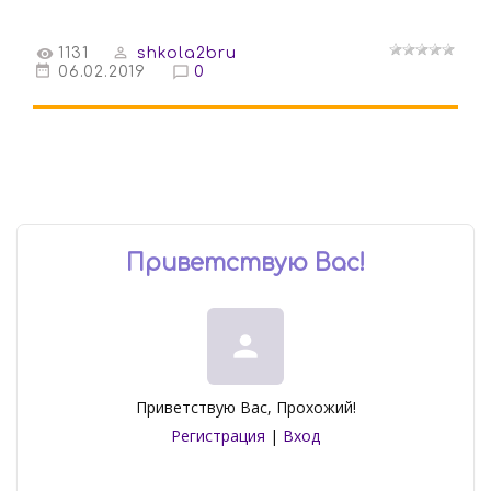
1131
shkola2bru
06.02.2019
0
Приветствую Вас
!
person
Приветствую Вас
,
Прохожий
!
Регистрация
|
Вход