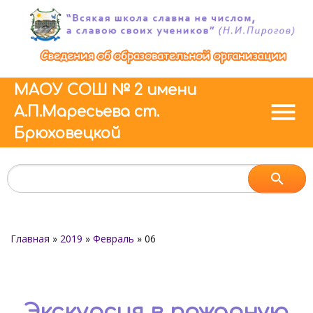
МАОУ СОШ № 2 имени
menu
А.П.Маресьева ст.
Брюховецкой
Главная
»
2019
»
Февраль
»
06
Экскурсия в пожарную