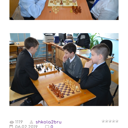
1119
shkola2bru
06.02.2019
0