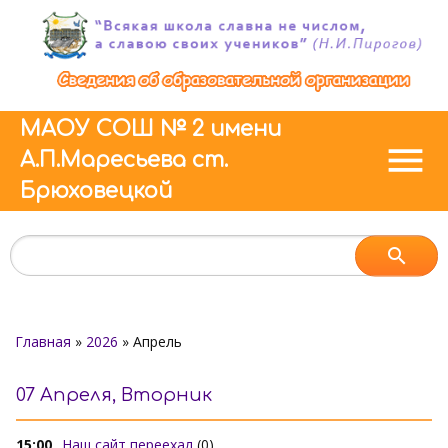
МАОУ СОШ № 2 имени
menu
А.П.Маресьева ст.
Брюховецкой
Главная
»
2026
»
Апрель
07 Апреля, Вторник
15:00
Наш сайт переехал
(0)