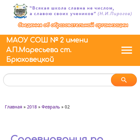
МАОУ СОШ № 2 имени
menu
А.П.Маресьева ст.
Брюховецкой
Главная
»
2018
»
Февраль
»
02
Соревнования по